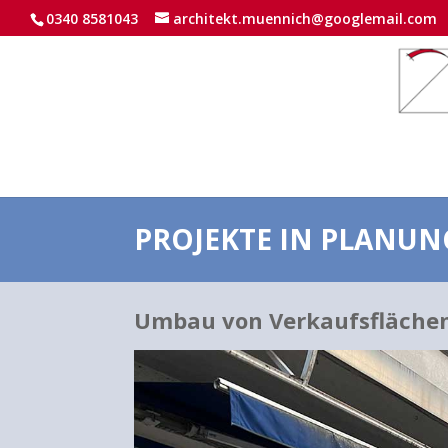
0340 8581043
architekt.muennich@googlemail.com
PROJEKTE IN PLANUN
Umbau von Verkaufsflächen 