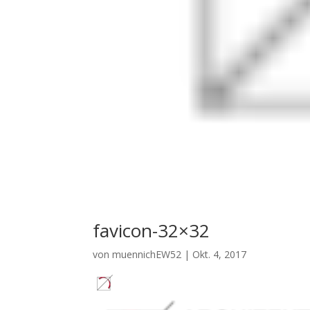
favicon-32×32
von
muennichEW52
|
Okt. 4, 2017